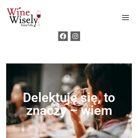
Delektuję się, to
znaczy – wiem