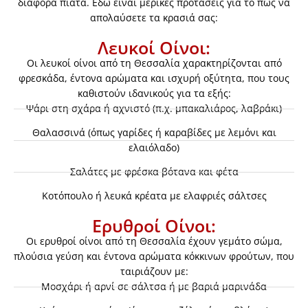
διάφορα πιάτα. Εδώ είναι μερικές προτάσεις για το πώς να
απολαύσετε τα κρασιά σας:
Λευκοί Οίνοι:
Οι λευκοί οίνοι από τη Θεσσαλία χαρακτηρίζονται από
φρεσκάδα, έντονα αρώματα και ισχυρή οξύτητα, που τους
καθιστούν ιδανικούς για τα εξής:
Ψάρι στη σχάρα ή αχνιστό (π.χ. μπακαλιάρος, λαβράκι)
Θαλασσινά (όπως γαρίδες ή καραβίδες με λεμόνι και
ελαιόλαδο)
Σαλάτες με φρέσκα βότανα και φέτα
Κοτόπουλο ή λευκά κρέατα με ελαφριές σάλτσες
Ερυθροί Οίνοι:
Οι ερυθροί οίνοι από τη Θεσσαλία έχουν γεμάτο σώμα,
πλούσια γεύση και έντονα αρώματα κόκκινων φρούτων, που
ταιριάζουν με:
Μοσχάρι ή αρνί σε σάλτσα ή με βαριά μαρινάδα