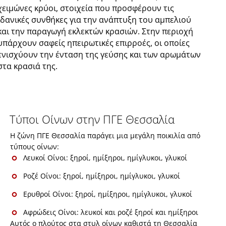
χειμώνες κρύοι, στοιχεία που προσφέρουν τις
ιδανικές συνθήκες για την ανάπτυξη του αμπελιού
και την παραγωγή εκλεκτών κρασιών. Στην περιοχή
υπάρχουν σαφείς ηπειρωτικές επιρροές, οι οποίες
ενισχύουν την ένταση της γεύσης και των αρωμάτων
στα κρασιά της.
Τύποι Οίνων στην ΠΓΕ Θεσσαλία
Η ζώνη ΠΓΕ Θεσσαλία παράγει μια μεγάλη ποικιλία από
τύπους οίνων:
Λευκοί Οίνοι: ξηροί, ημίξηροι, ημίγλυκοι, γλυκοί
Ροζέ Οίνοι: ξηροί, ημίξηροι, ημίγλυκοι, γλυκοί
Ερυθροί Οίνοι: ξηροί, ημίξηροι, ημίγλυκοι, γλυκοί
Αφρώδεις Οίνοι: λευκοί και ροζέ ξηροί και ημίξηροι
Αυτός ο πλούτος στα στυλ οίνων καθιστά τη Θεσσαλία