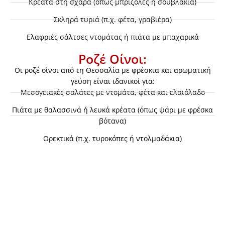
Κρέατα στη σχάρα (όπως μπριζόλες ή σουβλάκια)
Σκληρά τυριά (π.χ. φέτα, γραβιέρα)
Ελαφριές σάλτσες ντομάτας ή πιάτα με μπαχαρικά
Ροζέ Οίνοι:
Οι ροζέ οίνοι από τη Θεσσαλία με φρέσκια και αρωματική
γεύση είναι ιδανικοί για:
Μεσογειακές σαλάτες με ντομάτα, φέτα και ελαιόλαδο
Πιάτα με θαλασσινά ή λευκά κρέατα (όπως ψάρι με φρέσκα
βότανα)
Ορεκτικά (π.χ. τυροκόπες ή ντολμαδάκια)